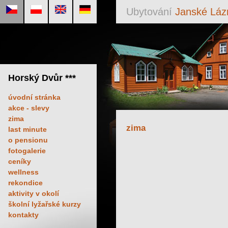
Ubytování
Janské Láz
Horský Dvůr ***
úvodní stránka
akce - slevy
zima
zima
last minute
o pensionu
fotogalerie
ceníky
wellness
rekondice
aktivity v okolí
školní lyžařské kurzy
kontakty